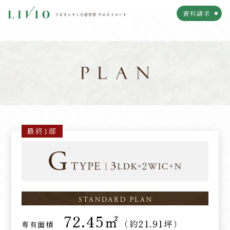
資料請求
TOP
LOCATION
トップ
ロケーション
ACCESS
LANDSCAPE
アクセス
ランドスケープ
DESIGN
PLAN
デザイン
プラン
MODELROOM
GALLERY
モデルルーム
竣工ギャラリー
VALUE
VOICE
NEW
バリュー
ご契約者様＆ご入居者様
インタビュー
72.45㎡
（約21.91坪）
専有面積