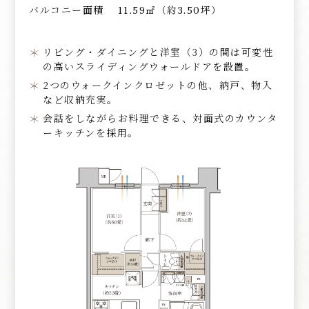
バルコニー面積
11.59㎡（約3.50坪）
EQUIPMENT
BRAND
設備・仕様
ブランド
リビング・ダイニングと洋室（3）の間は可変性
MAP
OUTLINE
の高いスライディングウォールドアを設置。
現地・マンション
物件概要
2つのウォークインクロゼットの他、納戸、物入
ギャラリー案内図
など収納充実。
会話をしながらお料理できる、対面式のカウンタ
ーキッチンを採用。
資料請求は
来場予約は
こちら
こちら